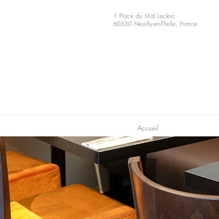
1 Place du Mal Leclerc
60530 Neuilly-en-Thelle, France
Accueil